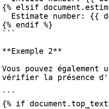
{% elsif document.estim
  Estimate number: {{ document.number }}

{% endif %}

```

**Exemple 2**

Vous pouvez également u
vérifier la présence d'
```

{% if document.top_text 