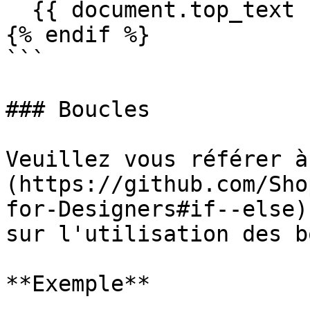
  {{ document.top_text }}

{% endif %}

```

### Boucles

Veuillez vous référer à
(https://github.com/Sho
for-Designers#if--else)
sur l'utilisation des b
**Exemple**
