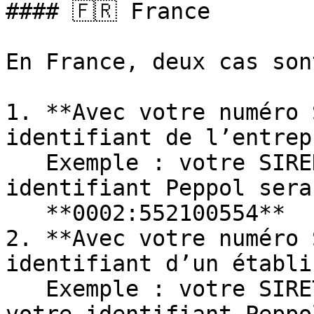
#### 🇫🇷 France

En France, deux cas son
1. **Avec votre numéro 
identifiant de l’entrep
   Exemple : votre SIREN est `552100554` → votre 
identifiant Peppol sera 
   **0002:552100554**

2. **Avec votre numéro 
identifiant d’un établi
   Exemple : votre SIRET est `55210055400013` → 